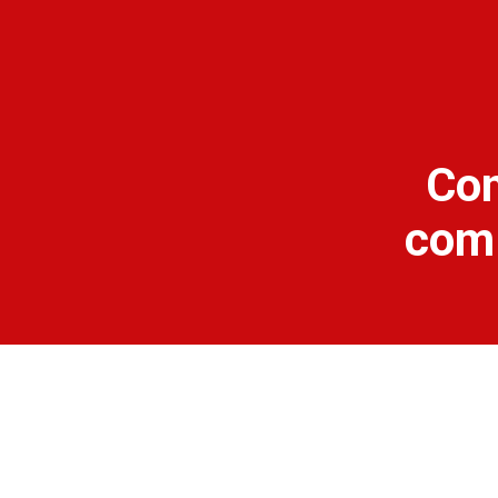
Con
com 